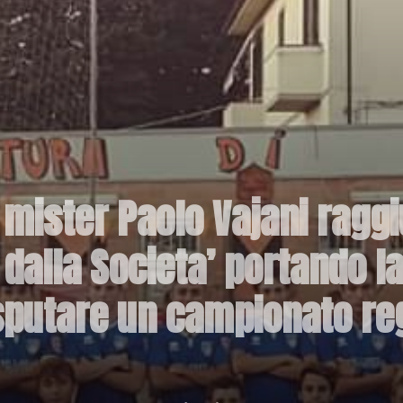
l mister Paolo Vajani ragg
 dalla Societa’ portando l
isputare un campionato re