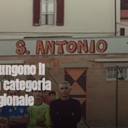
iungono il
a categoria
gionale