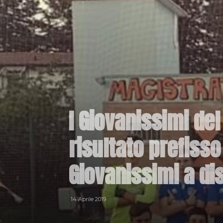
I Giovanissimi de
risultato prefisso
Giovanissimi a d
14 Aprile 2019