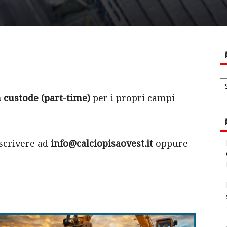
Ar
no
 custode (part-time)
per i propri campi
 scrivere ad
info@calciopisaovest.it
oppure