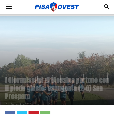
I Giovanissimi di Messina partono con
il piede giusto: espugnata (2-0) San
Prospero
24 Settembre 2023