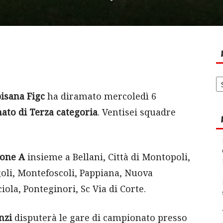
Ar
no
isana Figc
ha diramato mercoledì 6
ato di Terza categoria
. Ventisei squadre
rone A
insieme a Bellani, Città di Montopoli,
egoli, Montefoscoli, Pappiana, Nuova
iola, Ponteginori, Sc Via di Corte.
nzi
disputerà le gare di campionato presso