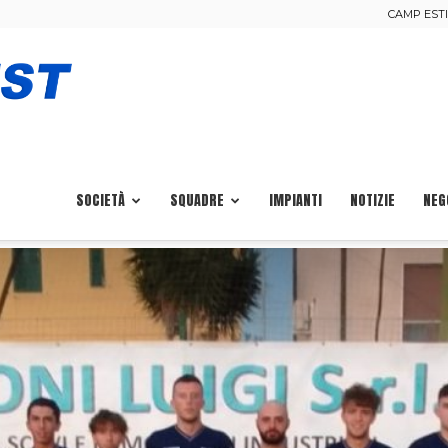
CAMP ESTIV
Calcio
Pisa
SOCIETÀ
SQUADRE
IMPIANTI
NOTIZIE
NEG
Ovest