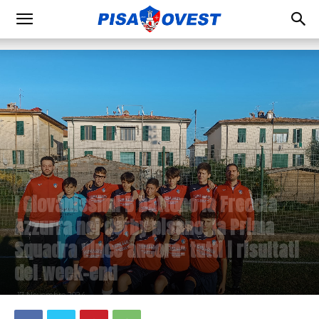
I Giovanissimi B battono la Freccia
Azzurra nel derby pisano, la Prima
Squadra vince ancora: tutti i risultati
del week-end
17 Novembre 2024