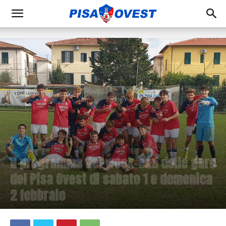
Il programma del week-end delle gare
del Pisa Ovest di sabato 1 e domenica
2 febbraio
31 Gennaio 2025