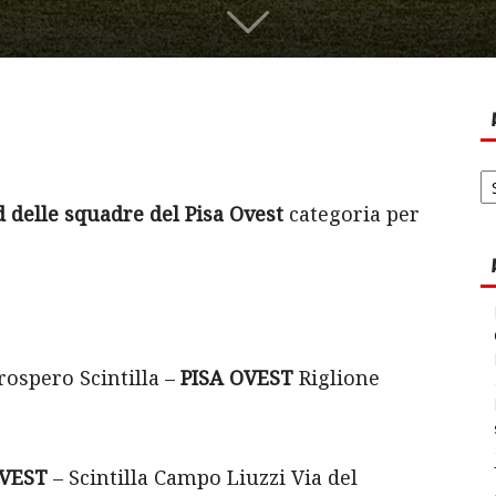
Ar
no
 delle squadre del
Pisa Ovest
categoria per
ospero Scintilla –
PISA OVEST
Riglione
OVEST
– Scintilla Campo Liuzzi Via del