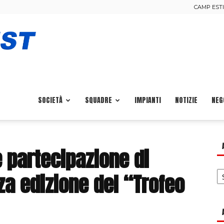
CAMP ESTIV
Calcio
Pisa
SOCIETÀ
SQUADRE
IMPIANTI
NOTIZIE
NEG
Ovest
 partecipazione di
Ar
za edizione del “Trofeo
no