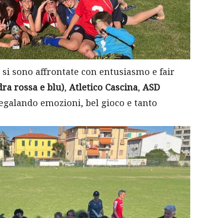
si sono affrontate con entusiasmo e fair
dra rossa e blu)
,
Atletico Cascina
,
ASD
regalando emozioni, bel gioco e tanto