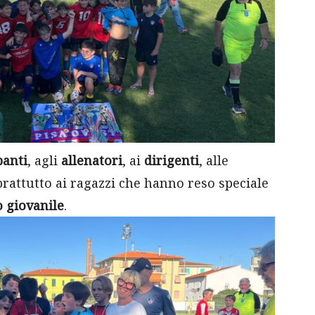
panti
, agli
allenatori
, ai
dirigenti
, alle
rattutto ai ragazzi che hanno reso speciale
o giovanile
.