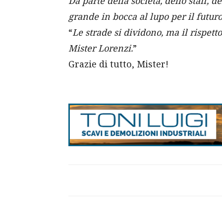
Da parte della società, dello staff, de
grande in bocca al lupo per il futur
“
Le strade si dividono, ma il rispett
Mister Lorenzi.
”
Grazie di tutto, Mister!