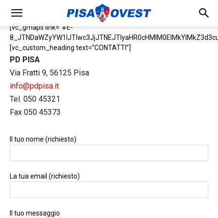
[vc_gmaps link=”#E-
8_JTNDaWZyYW1lJTIwc3JjJTNEJTIyaHR0cHMlM0ElMkYlMkZ3d3
[vc_custom_heading text=”CONTATTI”]
PD PISA
Via Fratti 9, 56125 Pisa
info@pdpisa.it
Tel. 050 45321
Fax 050 45373
Il tuo nome (richiesto)
La tua email (richiesto)
Il tuo messaggio