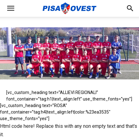
[vc_wp_custommenu nav_menu=”84″ el_class=”menu-
squadre”]
[vc_custom_heading text=”ALLIEVI REGIONALI”
font_container=”tag:h1|text_align:left” use_theme_fonts=”yes”]
[vc_custom_heading text=”ROSA”
font_container=”tag:h4|text_align:left|color:%23ea3535″
use_theme_fonts=”yes”]
Html code here! Replace this with any non empty text and that's
it.